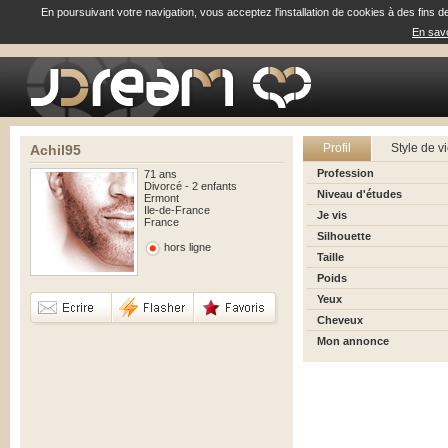
En poursuivant votre navigation, vous acceptez l'installation de cookies à des fins d
En savo
Profil
Style de v
Achil95
Profession
71 ans
Divorcé - 2 enfants
Niveau d'études
Ermont
Ile-de-France
Je vis
France
Silhouette
hors ligne
Taille
Poids
Yeux
Cheveux
Mon annonce