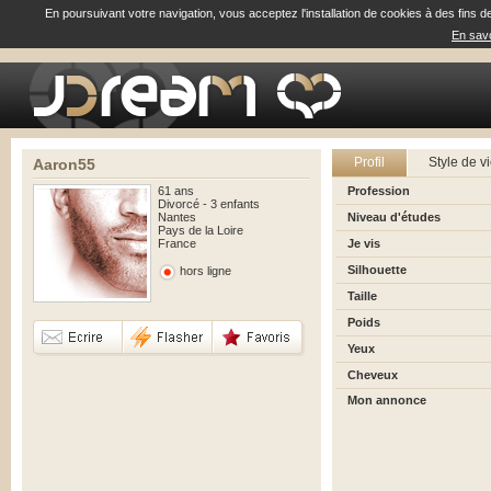
En poursuivant votre navigation, vous acceptez l'installation de cookies à des fins d
En savo
Profil
Style de v
Aaron55
61 ans
Profession
Divorcé - 3 enfants
Nantes
Niveau d'études
Pays de la Loire
France
Je vis
Silhouette
hors ligne
Taille
Poids
Yeux
Cheveux
Mon annonce