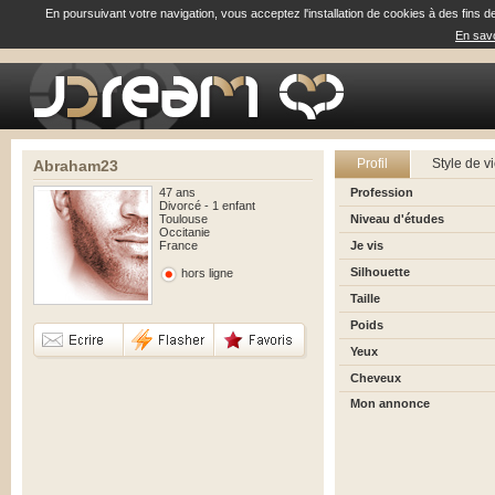
En poursuivant votre navigation, vous acceptez l'installation de cookies à des fins d
En savo
Profil
Style de v
Abraham23
47 ans
Profession
Divorcé - 1 enfant
Toulouse
Niveau d'études
Occitanie
France
Je vis
Silhouette
hors ligne
Taille
Poids
Yeux
Cheveux
Mon annonce