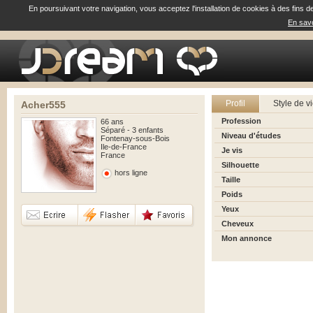
En poursuivant votre navigation, vous acceptez l'installation de cookies à des fins d
En savo
Profil
Style de v
Acher555
Profession
66 ans
Séparé - 3 enfants
Niveau d'études
Fontenay-sous-Bois
Ile-de-France
Je vis
France
Silhouette
hors ligne
Taille
Poids
Yeux
Cheveux
Mon annonce