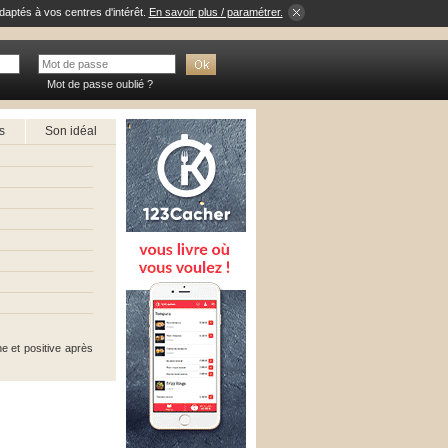
daptés à vos centres d'intérêt.
En savoir plus / paramétrer.
Mot de passe oublié ?
s
Son idéal
e et positive après