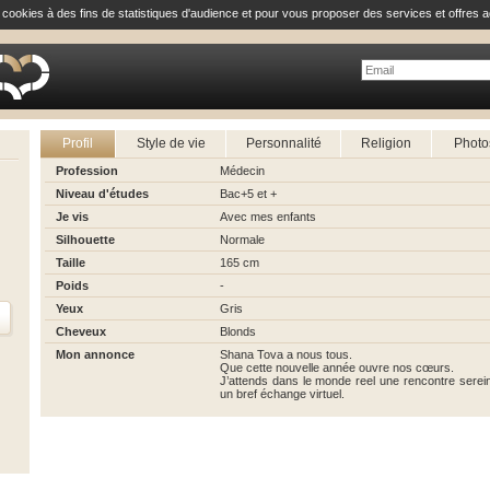
e cookies à des fins de statistiques d'audience et pour vous proposer des services et offres a
Profil
Style de vie
Personnalité
Religion
Photo
Profession
Médecin
Niveau d'études
Bac+5 et +
Je vis
Avec mes enfants
Silhouette
Normale
Taille
165 cm
Poids
-
Yeux
Gris
Cheveux
Blonds
Mon annonce
Shana Tova a nous tous.
Que cette nouvelle année ouvre nos cœurs.
J’attends dans le monde reel une rencontre serein
un bref échange virtuel.