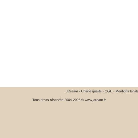
JDream
-
Charte qualité
-
CGU
-
Mentions légal
Tous droits réservés 2004-2026 © www.jdream.fr