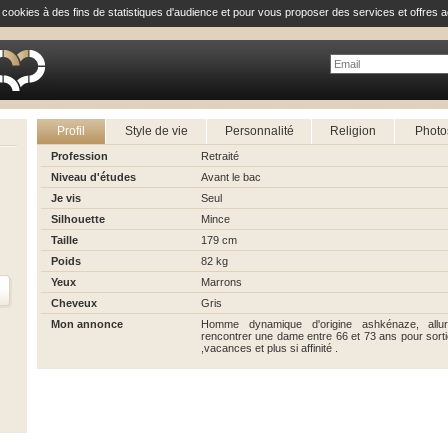
e cookies à des fins de statistiques d'audience et pour vous proposer des services et offres a
Profil
Style de vie
Personnalité
Religion
Photo
Profession
Retraité
Niveau d'études
Avant le bac
Je vis
Seul
Silhouette
Mince
Taille
179 cm
Poids
82 kg
Yeux
Marrons
Cheveux
Gris
Mon annonce
Homme dynamique d'origine ashkénaze, allur
rencontrer une dame entre 66 et 73 ans pour sorti
,vacances et plus si affinité .