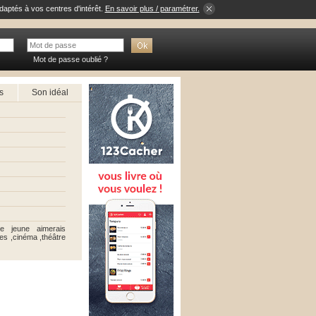
daptés à vos centres d'intérêt.
En savoir plus / paramétrer.
Mot de passe oublié ?
s
Son idéal
e jeune aimerais
es ,cinéma ,théâtre