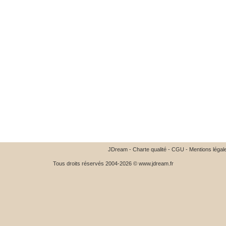
JDream
-
Charte qualité
-
CGU
-
Mentions légal
Tous droits réservés 2004-2026 © www.jdream.fr