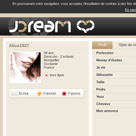
En poursuivant votre navigation, vous acceptez l'installation de cookies à des fins d
En savo
Profil
Style de v
Alice1927
58 ans
Profession
Divorcée - 2 enfants
Montpellier
Niveau d'études
Occitanie
France
Je vis
Silhouette
hors ligne
Taille
Poids
Yeux
Cheveux
Mon annonce