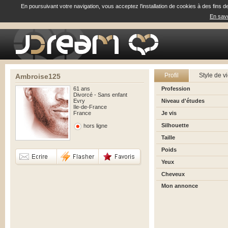
En poursuivant votre navigation, vous acceptez l'installation de cookies à des fins d
En savo
Profil
Style de v
Ambroise125
61 ans
Profession
Divorcé - Sans enfant
Evry
Niveau d'études
Ile-de-France
France
Je vis
Silhouette
hors ligne
Taille
Poids
Yeux
Cheveux
Mon annonce