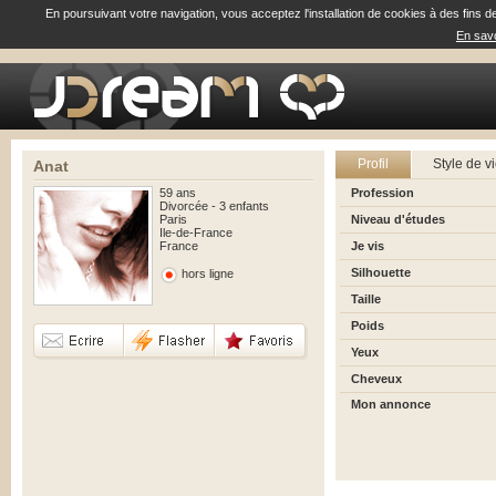
En poursuivant votre navigation, vous acceptez l'installation de cookies à des fins d
En savo
Profil
Style de v
Anat
59 ans
Profession
Divorcée - 3 enfants
Paris
Niveau d'études
Ile-de-France
France
Je vis
Silhouette
hors ligne
Taille
Poids
Yeux
Cheveux
Mon annonce