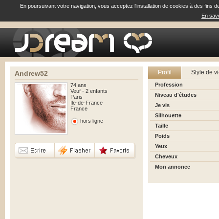
En poursuivant votre navigation, vous acceptez l'installation de cookies à des fins d
En savo
Profil
Style de v
Andrew52
Profession
74 ans
Veuf - 2 enfants
Niveau d'études
Paris
Ile-de-France
Je vis
France
Silhouette
hors ligne
Taille
Poids
Yeux
Cheveux
Mon annonce