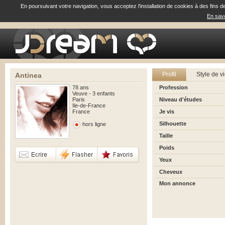
En poursuivant votre navigation, vous acceptez l'installation de cookies à des fins d
En savo
Profil
Style de v
Antinea
78 ans
Profession
Veuve - 3 enfants
Paris
Niveau d'études
Ile-de-France
France
Je vis
Silhouette
hors ligne
Taille
Poids
Yeux
Cheveux
Mon annonce