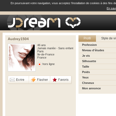
En poursuivant votre navigation, vous acceptez l'installation de cookies à des fins d
En savo
Profil
Style de v
Audrey1504
Profession
46 ans
Jamais mariée - Sans enfant
Niveau d'études
Paris
Ile-de-France
Je vis
France
Silhouette
hors ligne
Taille
Poids
Yeux
Cheveux
Mon annonce