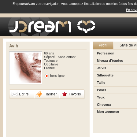
En poursuivant votre navigation, vous acceptez l'installation de cookies à des fins d
En savo
Profil
Style de v
Avih
60 ans
Profession
Séparé - Sans enfant
Toulouse
Niveau d'études
Occitanie
France
Je vis
Silhouette
hors ligne
Taille
Poids
Yeux
Cheveux
Mon annonce