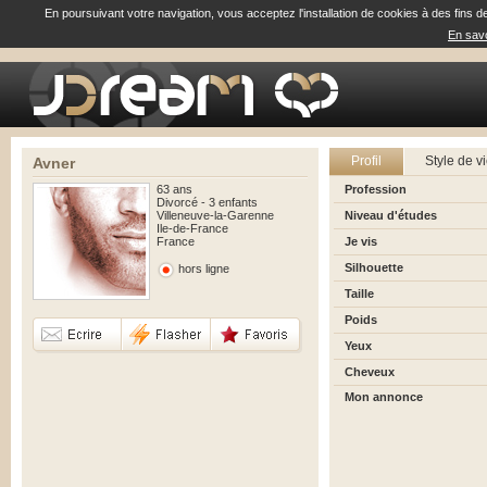
En poursuivant votre navigation, vous acceptez l'installation de cookies à des fins d
En savo
Profil
Style de v
Avner
63 ans
Profession
Divorcé - 3 enfants
Villeneuve-la-Garenne
Niveau d'études
Ile-de-France
France
Je vis
Silhouette
hors ligne
Taille
Poids
Yeux
Cheveux
Mon annonce