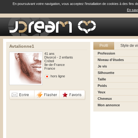
En poursuivant votre navigation, vous acceptez l'installation de cookies à des fins d
En savo
Profil
Style de v
Avtalionne1
Profession
41 ans
Divorcé - 2 enfants
Niveau d'études
Créteil
Ile-de-France
Je vis
France
Silhouette
hors ligne
Taille
Poids
Yeux
Cheveux
Mon annonce