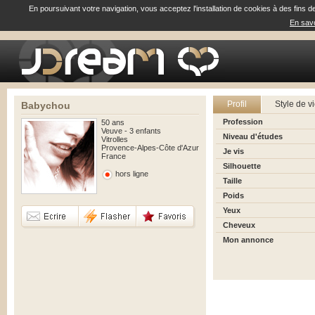
En poursuivant votre navigation, vous acceptez l'installation de cookies à des fins d
En savo
Profil
Style de v
Babychou
Profession
50 ans
Veuve - 3 enfants
Niveau d'études
Vitrolles
Provence-Alpes-Côte d'Azur
Je vis
France
Silhouette
hors ligne
Taille
Poids
Yeux
Cheveux
Mon annonce