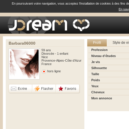
En poursuivant votre navigation, vous acceptez l'installation de cookies à des fins d
En savo
Profil
Style de v
Barbara06000
Profession
59 ans
Divorcée - 1 enfant
Niveau d'études
Nice
Provence-Alpes-Côte d'Azur
Je vis
France
Silhouette
hors ligne
Taille
Poids
Yeux
Cheveux
Mon annonce