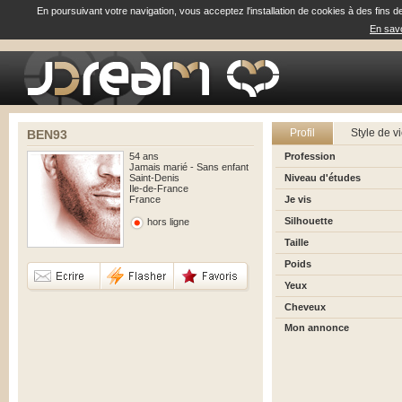
En poursuivant votre navigation, vous acceptez l'installation de cookies à des fins d
En savo
Profil
Style de v
BEN93
54 ans
Profession
Jamais marié - Sans enfant
Saint-Denis
Niveau d'études
Ile-de-France
France
Je vis
Silhouette
hors ligne
Taille
Poids
Yeux
Cheveux
Mon annonce