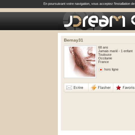
En poursuivant votre navigation, vous acceptez l'installation d
Bernay31
68 ans
Jamais marié - 1 enfant
Toulouse
Occitanie
France
hors ligne