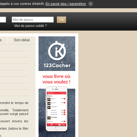
daptés à vos centres d'intérêt.
En savoir plus / paramétrer.
Mot de passe oublié ?
s
Son idéal
rendre le temps de
nnelle, Totalement
ouvant surgir passé
 ouvert envers les
rties j'adore la Mer
z,