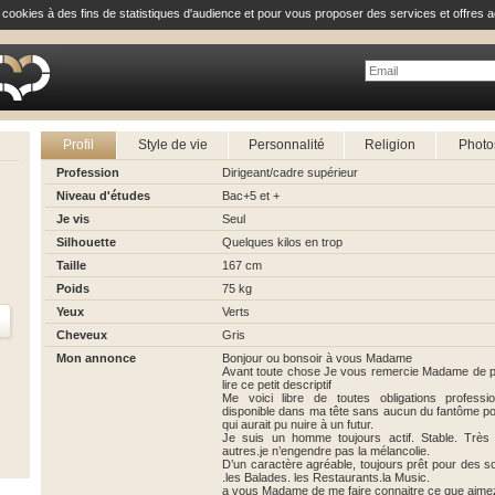
e cookies à des fins de statistiques d'audience et pour vous proposer des services et offres a
Profil
Style de vie
Personnalité
Religion
Photo
Profession
Dirigeant/cadre supérieur
Niveau d'études
Bac+5 et +
Je vis
Seul
Silhouette
Quelques kilos en trop
Taille
167 cm
Poids
75 kg
Yeux
Verts
Cheveux
Gris
Mon annonce
Bonjour ou bonsoir à vous Madame
Avant toute chose Je vous remercie Madame de p
lire ce petit descriptif
Me voici libre de toutes obligations professio
disponible dans ma tête sans aucun du fantôme p
qui aurait pu nuire à un futur.
Je suis un homme toujours actif. Stable. Très
autres.je n’engendre pas la mélancolie.
D’un caractère agréable, toujours prêt pour des so
.les Balades. les Restaurants.la Music.
a vous Madame de me faire connaitre ce que aime