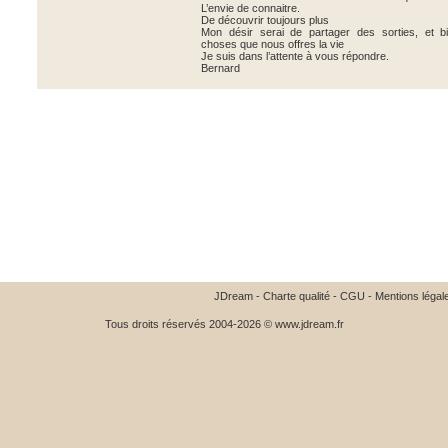
L’envie de connaitre.
De découvrir toujours plus
Mon désir serai de partager des sorties, et bi
choses que nous offres la vie
Je suis dans l’attente à vous répondre.
Bernard
JDream
-
Charte qualité
-
CGU
-
Mentions légal
Tous droits réservés 2004-2026 © www.jdream.fr