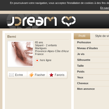
En poursuivant votre navigation, vous acceptez l'installation de cookies à des fins d
En savo
Profil
Style de v
Berni
65 ans
Profession
Séparé - 2 enfants
Martigues
Niveau d'études
Provence-Alpes-Côte d'Azur
France
Je vis
Silhouette
hors ligne
Taille
Poids
Yeux
Cheveux
Mon annonce