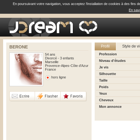
En poursuivant votre navigation, vous acceptez l'installation de cookies à des fins d
En savo
Profil
Style de v
BERONE
Profession
54 ans
Divorcé - 3 enfants
Niveau d'études
Marseille
Provence-Alpes-Côte d'Azur
Je vis
France
Silhouette
hors ligne
Taille
Poids
Yeux
Cheveux
Mon annonce