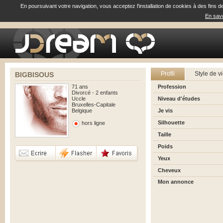
En poursuivant votre navigation, vous acceptez l'installation de cookies à des fins d
En savo
Profil
Style de v
BIGBISOUS
71 ans
Profession
Divorcé - 2 enfants
Uccle
Niveau d'études
Bruxelles-Capitale
Belgique
Je vis
Silhouette
hors ligne
Taille
Poids
Yeux
Cheveux
Mon annonce