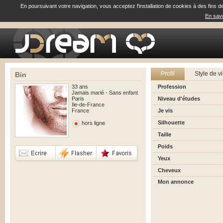
En poursuivant votre navigation, vous acceptez l'installation de cookies à des fins d
En savo
Profil
Style de v
Bin
33 ans
Profession
Jamais marié - Sans enfant
Paris
Niveau d'études
Ile-de-France
France
Je vis
Silhouette
hors ligne
Taille
Poids
Yeux
Cheveux
Mon annonce