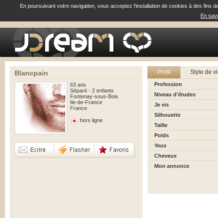
En poursuivant votre navigation, vous acceptez l'installation de cookies à des fins d
En savo
Profil
Style de v
Blancpain
Profession
63 ans
Séparé - 2 enfants
Niveau d'études
Fontenay-sous-Bois
Ile-de-France
Je vis
France
Silhouette
hors ligne
Taille
Poids
Yeux
Cheveux
Mon annonce