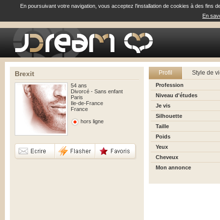
En poursuivant votre navigation, vous acceptez l'installation de cookies à des fins d
En savo
Profil
Style de v
Brexit
Profession
54 ans
Divorcé - Sans enfant
Niveau d'études
Paris
Ile-de-France
Je vis
France
Silhouette
hors ligne
Taille
Poids
Yeux
Cheveux
Mon annonce