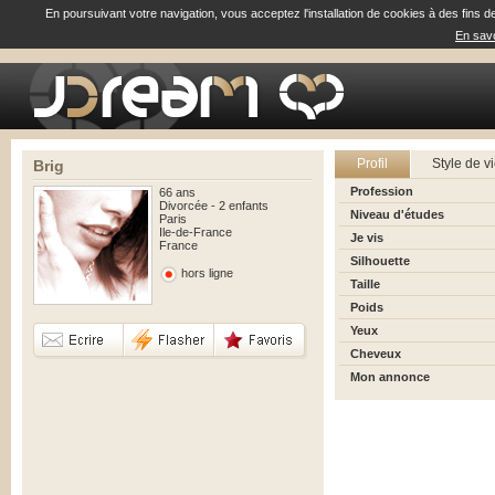
En poursuivant votre navigation, vous acceptez l'installation de cookies à des fins d
En savo
Profil
Style de v
Brig
Profession
66 ans
Divorcée - 2 enfants
Niveau d'études
Paris
Ile-de-France
Je vis
France
Silhouette
hors ligne
Taille
Poids
Yeux
Cheveux
Mon annonce