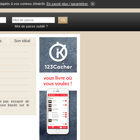
daptés à vos centres d'intérêt.
En savoir plus / paramétrer.
Mot de passe oublié ?
s
Son idéal
oi pas essayer de
rieuse basée sur le