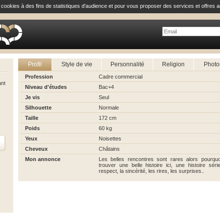
e cookies à des fins de statistiques d'audience et pour vous proposer des services et offres a
Profil
Style de vie
Personnalité
Religion
Photo
Profession
Cadre commercial
ant
Niveau d'études
Bac+4
Je vis
Seul
Silhouette
Normale
Taille
172 cm
Poids
60 kg
Yeux
Noisettes
Cheveux
Châtains
Mon annonce
Les belles rencontres sont rares alors pourqu
trouver une belle histoire ici, une histoire sé
respect, la sincérité, les rires, les surprises..