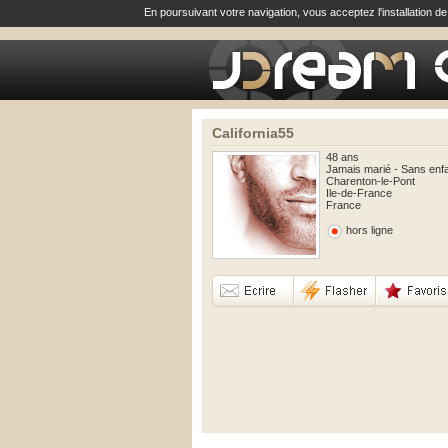
En poursuivant votre navigation, vous acceptez l'installation d
California55
48 ans
Jamais marié - Sans enf
Charenton-le-Pont
Ile-de-France
France
hors ligne