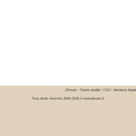
JDream
-
Charte qualité
-
CGU
-
Mentions légal
Tous droits réservés 2004-2026 © www.jdream.fr