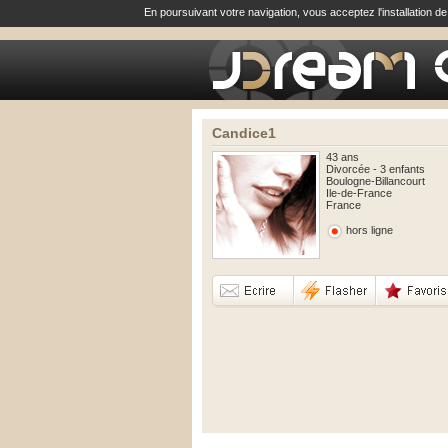
En poursuivant votre navigation, vous acceptez l'installation d
Candice1
43 ans
Divorcée - 3 enfants
Boulogne-Billancourt
Ile-de-France
France
hors ligne