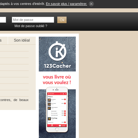
daptés à vos centres d'intérêt.
En savoir plus / paramétrer.
Mot de passe oublié ?
s
Son idéal
contres, de beaux