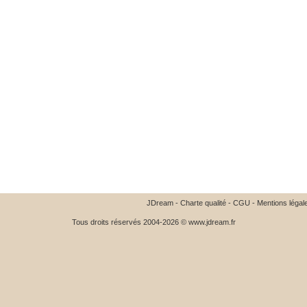
JDream
-
Charte qualité
-
CGU
-
Mentions légal
Tous droits réservés 2004-2026 © www.jdream.fr