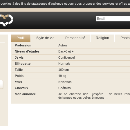
e cookies à des fins de statistiques d'audience et pour vous proposer des services et offres a
Profil
Style de vie
Personnalité
Religion
Photo
Profession
Autres
Niveau d'études
Bac+5 et +
Je vis
Confidentiel
Silhouette
Normale
Taille
160 cm
Poids
49 kg
Yeux
Noisettes
Cheveux
Châtains
Mon annonce
Je ne cherche rien….j’espère… de belles ren
échanges et des belles émotions…