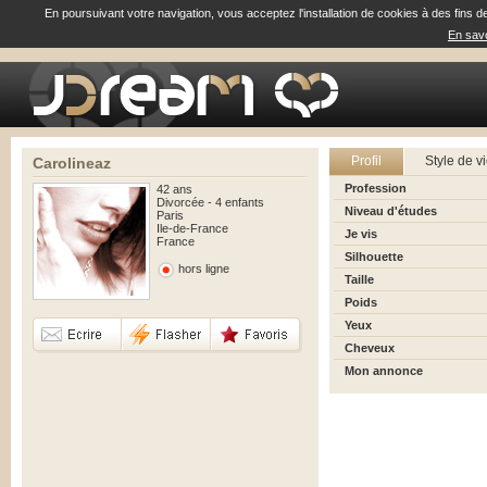
En poursuivant votre navigation, vous acceptez l'installation de cookies à des fins d
En savo
Profil
Style de v
Carolineaz
Profession
42 ans
Divorcée - 4 enfants
Niveau d'études
Paris
Ile-de-France
Je vis
France
Silhouette
hors ligne
Taille
Poids
Yeux
Cheveux
Mon annonce