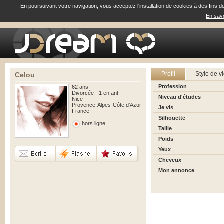
En poursuivant votre navigation, vous acceptez l'installation de cookies à des fins d
En savo
Profil
Style de v
Celou
Profession
62 ans
Divorcée - 1 enfant
Niveau d'études
Nice
Provence-Alpes-Côte d'Azur
Je vis
France
Silhouette
hors ligne
Taille
Poids
Yeux
Cheveux
Mon annonce