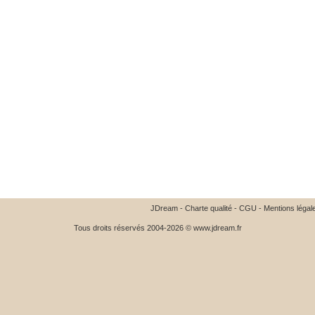
JDream
-
Charte qualité
-
CGU
-
Mentions légal
Tous droits réservés 2004-2026 © www.jdream.fr