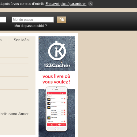
daptés à vos centres d'intérêt.
En savoir plus / paramétrer.
Mot de passe oublié ?
s
Son idéal
 belle dame. Aimant