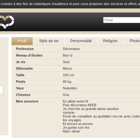
e cookies à des fins de statistiques d'audience et pour vous proposer des services et offres a
Profil
Style de vie
Personnalité
Religion
Photo
Profession
Décorateur
Niveau d'études
Bac+2
Je vis
Seul
Silhouette
Mince
Taille
183 cm
Poids
80 kg
Yeux
Noisettes
Cheveux
Gris
Mon annonce
Ex pilote avion ifr
Puis décorateur AEEB
Je cherche ue grande dame sportive
sioniste
Envie de compléter au quotidien ma vie avec cette
les voyages
Et encore et encore
Je guette son rire
Marc olivier