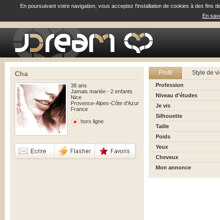
En poursuivant votre navigation, vous acceptez l'installation de cookies à des fins d
En savo
Profil
Style de v
Cha
Profession
38 ans
Jamais mariée - 2 enfants
Niveau d'études
Nice
Provence-Alpes-Côte d'Azur
Je vis
France
Silhouette
hors ligne
Taille
Poids
Yeux
Cheveux
Mon annonce