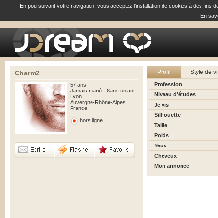
En poursuivant votre navigation, vous acceptez l'installation de cookies à des fins d
En savo
Profil
Style de v
Charm2
Profession
57 ans
Jamais marié - Sans enfant
Niveau d'études
Lyon
Auvergne-Rhône-Alpes
Je vis
France
Silhouette
hors ligne
Taille
Poids
Yeux
Cheveux
Mon annonce