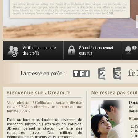
Les informations recueillies font l'objet d'un traitement informatique mis en oeuvre par
JDream, pour son compte, afin de vous permettre d'accéder à ses offres et services.
Vous bénéficiez d'un droit d'accès, d'opposition et de rectification à vos informations,
depuis la rubrique "mon compte" ou aux coordonnées précisées dans les
CGU
.
Vous êtes juif ? Célibataire, séparé, divorcé
Depu
ou veuf ? Vous cherchez un homme ou une
de f
femme juive ?
série
Etap
Face au taux considérable de divorces, de
mariages mixtes, ou d'échecs de couples,
I
JDream permet à chacun de faire des
R
rencontres juives. Des milliers de
D
célibataires juifs inscrits vous attendent !