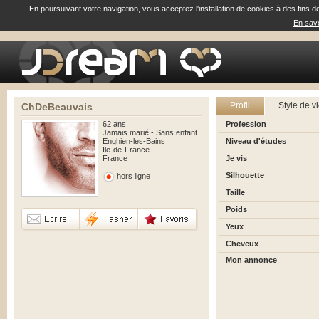
En poursuivant votre navigation, vous acceptez l'installation de cookies à des fins d
En savo
Profil
Style de v
ChDeBeauvais
62 ans
Profession
Jamais marié - Sans enfant
Enghien-les-Bains
Niveau d'études
Ile-de-France
France
Je vis
Silhouette
hors ligne
Taille
Poids
Yeux
Cheveux
Mon annonce