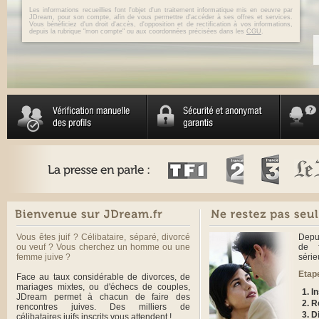
Les informations recueillies font l'objet d'un traitement informatique mis en oeuvre par
JDream, pour son compte, afin de vous permettre d'accéder à ses offres et services.
Vous bénéficiez d'un droit d'accès, d'opposition et de rectification à vos informations,
depuis la rubrique "mon compte" ou aux coordonnées précisées dans les
CGU
.
Vous êtes juif ? Célibataire, séparé, divorcé
Depu
ou veuf ? Vous cherchez un homme ou une
de f
femme juive ?
série
Etap
Face au taux considérable de divorces, de
mariages mixtes, ou d'échecs de couples,
I
JDream permet à chacun de faire des
R
rencontres juives. Des milliers de
D
célibataires juifs inscrits vous attendent !