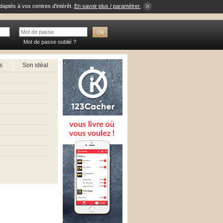
daptés à vos centres d'intérêt.
En savoir plus / paramétrer.
Mot de passe oublié ?
s
Son idéal