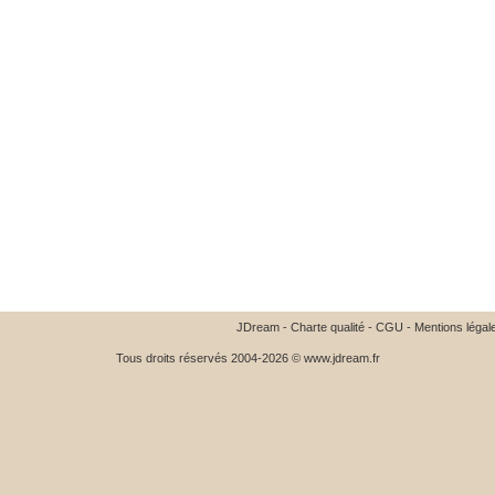
JDream
-
Charte qualité
-
CGU
-
Mentions légal
Tous droits réservés 2004-2026 © www.jdream.fr