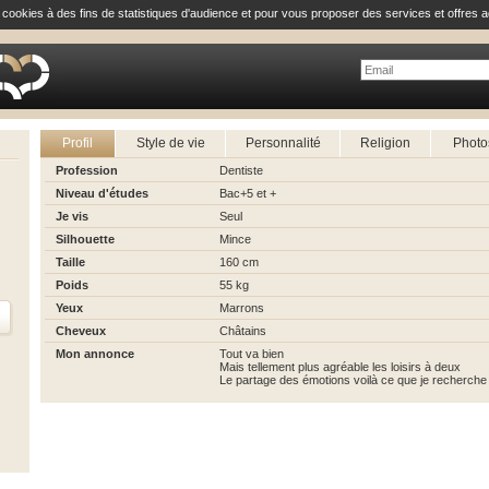
e cookies à des fins de statistiques d'audience et pour vous proposer des services et offres a
Profil
Style de vie
Personnalité
Religion
Photo
Profession
Dentiste
Niveau d'études
Bac+5 et +
Je vis
Seul
Silhouette
Mince
Taille
160 cm
Poids
55 kg
Yeux
Marrons
Cheveux
Châtains
Mon annonce
Tout va bien
Mais tellement plus agréable les loisirs à deux
Le partage des émotions voilà ce que je recherche