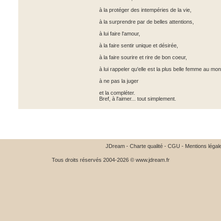
à la protéger des intempéries de la vie,
à la surprendre par de belles attentions,
à lui faire l'amour,
à la faire sentir unique et désirée,
à la faire sourire et rire de bon coeur,
à lui rappeler qu'elle est la plus belle femme au mo
à ne pas la juger
et la compléter.
Bref, à l'aimer... tout simplement.
JDream
-
Charte qualité
-
CGU
-
Mentions légal
Tous droits réservés 2004-2026 © www.jdream.fr