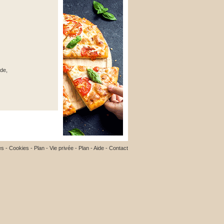
nde,
es
-
Cookies
-
Plan
-
Vie privée
-
Plan
-
Aide
-
Contact