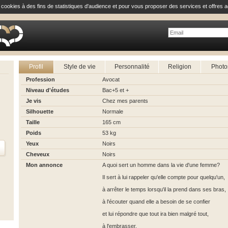
e cookies à des fins de statistiques d'audience et pour vous proposer des services et offres a
Profil
Style de vie
Personnalité
Religion
Photo
Profession
Avocat
Niveau d'études
Bac+5 et +
Je vis
Chez mes parents
Silhouette
Normale
Taille
165 cm
Poids
53 kg
Yeux
Noirs
Cheveux
Noirs
Mon annonce
A quoi sert un homme dans la vie d'une femme?
Il sert à lui rappeler qu'elle compte pour quelqu'un,
à arrêter le temps lorsqu'il la prend dans ses bras,
à l'écouter quand elle a besoin de se confier
et lui répondre que tout ira bien malgré tout,
à l'embrasser,