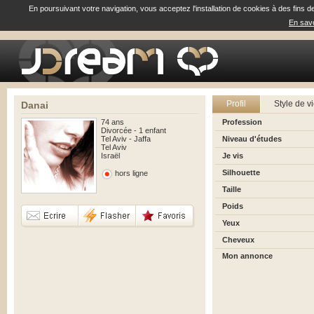
En poursuivant votre navigation, vous acceptez l'installation de cookies à des fins d
En savo
Profil
Style de v
Danai
74 ans
Profession
Divorcée - 1 enfant
Tel Aviv - Jaffa
Niveau d'études
Tel Aviv
Israël
Je vis
Silhouette
hors ligne
Taille
Poids
Yeux
Cheveux
Mon annonce