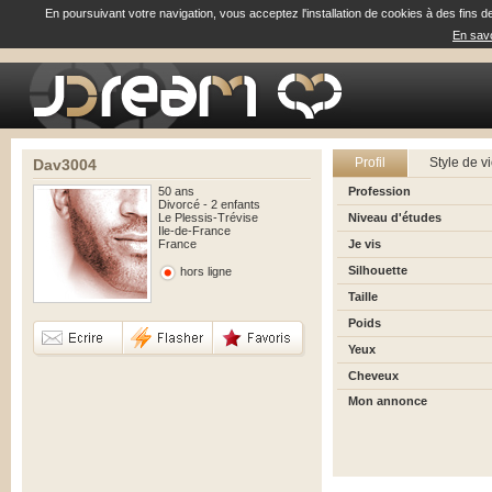
En poursuivant votre navigation, vous acceptez l'installation de cookies à des fins d
En savo
Profil
Style de v
Dav3004
50 ans
Profession
Divorcé - 2 enfants
Le Plessis-Trévise
Niveau d'études
Ile-de-France
France
Je vis
Silhouette
hors ligne
Taille
Poids
Yeux
Cheveux
Mon annonce