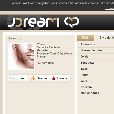
En poursuivant votre navigation, vous acceptez l'installation de cookies à des fins d
En savo
Profil
Style de v
David08
62 ans
Profession
Divorcé - 2 enfants
Marseille
Niveau d'études
Provence-Alpes-Côte d'Azur
France
Je vis
Silhouette
hors ligne
Taille
Poids
Yeux
Cheveux
Mon annonce