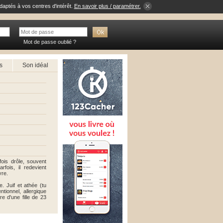
daptés à vos centres d'intérêt.
En savoir plus / paramétrer.
Mot de passe oublié ?
s
Son idéal
ois drôle, souvent
fois, il redevient
vre.
 Juif et athée (tu
tionnel, allergique
re d'une fille de 23