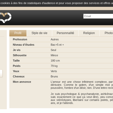
e cookies à des fins de statistiques d'audience et pour vous proposer des services et offres a
Profil
Style de vie
Personnalité
Religion
Photo
Profession
Autres
Niveau d'études
Bac+5 et +
Je vis
Seul
Silhouette
Mince
Taille
180 cm
Poids
79 kg
Yeux
Verts
Cheveux
Bruns
Mon annonce
L'amour est une chose infiniment complexe, parf
dérisoire. Comme le golem, d'un simple mot par
poussière, l'ombre d'un désir, rien. D'une lettre revi
Je suis psychologue & psychanalyste, ashkénaze.
sais exactement ce que ça veut dire), peu conven
aux stéréotypes, libertaire sur certains points, pè
ans, et je t'attends.