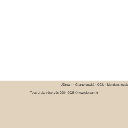
JDream
-
Charte qualité
-
CGU
-
Mentions légal
Tous droits réservés 2004-2026 © www.jdream.fr