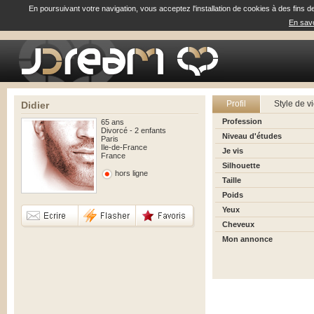
En poursuivant votre navigation, vous acceptez l'installation de cookies à des fins d
En savo
Profil
Style de v
Didier
Profession
65 ans
Divorcé - 2 enfants
Niveau d'études
Paris
Ile-de-France
Je vis
France
Silhouette
hors ligne
Taille
Poids
Yeux
Cheveux
Mon annonce