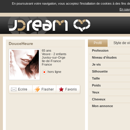
En poursuivant votre navigation, vous acceptez l'installation de cookies à des fins d
En savo
Profil
Style de v
DouceHeure
65 ans
Profession
Veuve - 2 enfants
Juvisy-sur-Orge
Niveau d'études
Ile-de-France
France
Je vis
Silhouette
hors ligne
Taille
Poids
Yeux
Cheveux
Mon annonce