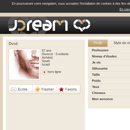
En poursuivant votre navigation, vous acceptez l'installation de cookies à des fins d
En savo
Profil
Style de v
Dvid
Profession
57 ans
Divorcé - 5 enfants
Niveau d'études
Ashdod
South
Je vis
Israël
Silhouette
hors ligne
Taille
Poids
Yeux
Cheveux
Mon annonce