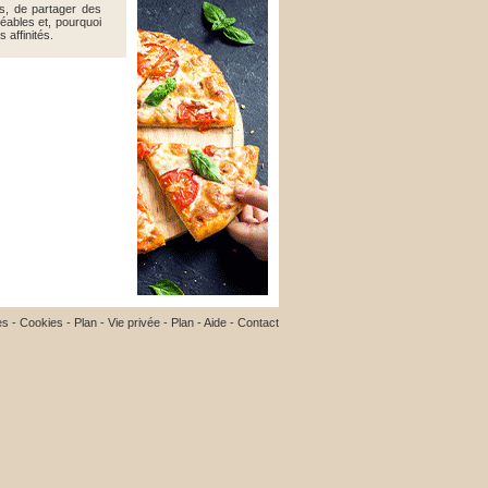
res, de partager des
éables et, pourquoi
 affinités.
es
-
Cookies
-
Plan
-
Vie privée
-
Plan
-
Aide
-
Contact