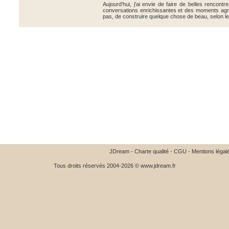
Aujourd'hui, j'ai envie de faire de belles rencont
conversations enrichissantes et des moments agr
pas, de construire quelque chose de beau, selon les
JDream
-
Charte qualité
-
CGU
-
Mentions légal
Tous droits réservés 2004-2026 © www.jdream.fr