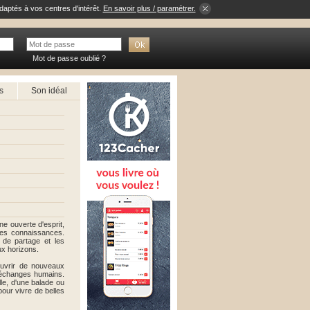
daptés à vos centres d'intérêt.
En savoir plus / paramétrer.
Mot de passe oublié ?
s
Son idéal
ne ouverte d'esprit,
lles connaissances.
 de partage et les
ux horizons.
ouvrir de nouveaux
s échanges humains.
lle, d'une balade ou
pour vivre de belles