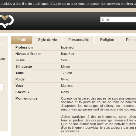
e cookies à des fins de statistiques d'audience et pour vous proposer des services et offres a
Profil
Style de vie
Personnalité
Religion
Photo
Profession
Ingénieur
Niveau d'études
Bac+5 et +
Azur
Je vis
Seul
Silhouette
Mince
Taille
175 cm
Poids
64 kg
Yeux
Marrons
Cheveux
Noirs
Mon annonce
Curieux de la vie et des autres, je suis une person
sociable et toujours heureuse de faire de nouve
J'apprécie les échanges sincères, les moments
rencontres qui permettent de découvrir de nouvea
J'aime participer à des événements, sortir, déc
lieux et profiter des occasions qui favorisent le
Que ce soit autour d'un café, d'une activité culture
d'un événement convivial, je suis toujours partant 
expériences.