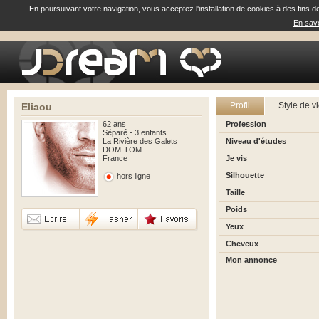
En poursuivant votre navigation, vous acceptez l'installation de cookies à des fins d
En savo
Profil
Style de v
Eliaou
62 ans
Profession
Séparé - 3 enfants
La Rivière des Galets
Niveau d'études
DOM-TOM
France
Je vis
Silhouette
hors ligne
Taille
Poids
Yeux
Cheveux
Mon annonce