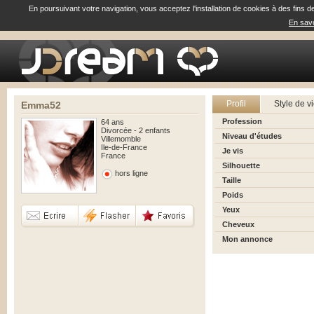
En poursuivant votre navigation, vous acceptez l'installation de cookies à des fins d
En savo
Profil
Style de v
Emma52
Profession
64 ans
Divorcée - 2 enfants
Niveau d'études
Villemomble
Ile-de-France
Je vis
France
Silhouette
hors ligne
Taille
Poids
Yeux
Cheveux
Mon annonce