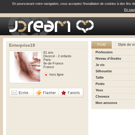
En poursuivant votre navigation, vous acceptez l'installation de cookies à des fins d
En savo
Profil
Style de v
Enterprise19
Profession
61 ans
Divorcé - 2 enfants
Niveau d'études
Paris
Ile-de-France
Je vis
France
Silhouette
hors ligne
Taille
Poids
Yeux
Cheveux
Mon annonce