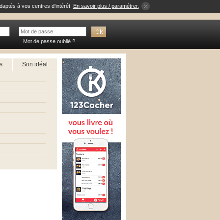
daptés à vos centres d'intérêt.
En savoir plus / paramétrer.
Mot de passe oublié ?
s
Son idéal