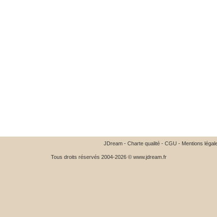
JDream
-
Charte qualité
-
CGU
-
Mentions légal
Tous droits réservés 2004-2026 © www.jdream.fr